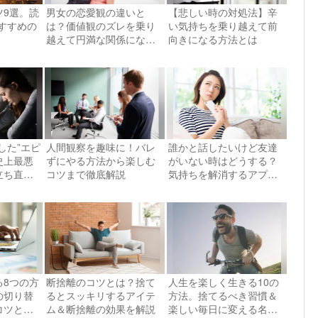
ツ9選。読
男女の恋愛観の違いと
【悲しい時の対処法】辛
すすめの
は？価値観のズレを乗り
い気持ちを乗り越えて前
越えて円満な関係になる
向きになる方法とは
コツを解説
した”エピ
人間観察を趣味に！バレ
誰かと話したいけど友達
史上最悪
ずにやる方法から楽しむ
がいない時はどうする？
立ち直る5
コツまで徹底解説
気持ちを解消するアプリ
や対処法を紹介！
る8つの方
断捨離のコツとは？捨て
人生を楽しく生きる10の
の切り替
るとスッキリするアイテ
方法。捨てるべき習慣＆
コツと
ム＆断捨離の効果を解説
楽しい毎日に変える名言