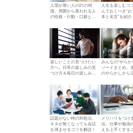
人望が厚い人の21の特
人生を楽しむコ
徴。周囲から慕われる人
んでおくべき“お
の性格・行動・口癖と
本と名言”を紹介
は？
楽しいことの見つけたい
みんなの“やらか
方へ。日常の楽しみの見
ソードまとめ。
つけ方＆毎日の楽しみ方
のやらかしから
31選を紹介
つのコツ
話題がない時の対処法。
メリハリをつけ
ネタが無くなっても会話
法。仕事や勉強
を弾ませるコツを解説！
えを上手くする