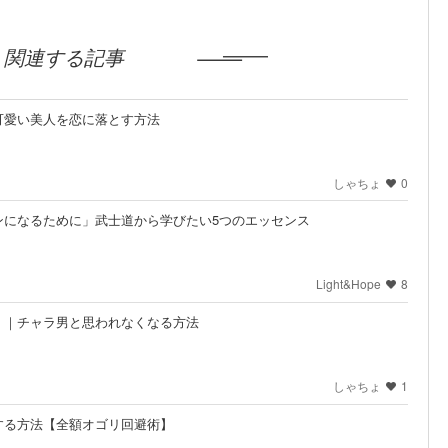
とは
関連する記事
可愛い美人を恋に落とす方法
しゃちょ
0
ンになるために」武士道から学びたい5つのエッセンス
Light&Hope
8
」｜チャラ男と思われなくなる方法
しゃちょ
1
する方法【全額オゴリ回避術】