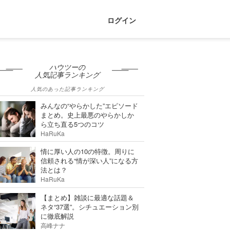
ログイン
ハウツーの
人気記事ランキング
人気のあった記事ランキング
みんなの“やらかした”エピソード
まとめ。史上最悪のやらかしか
ら立ち直る5つのコツ
HaRuKa
情に厚い人の10の特徴。周りに
信頼される“情が深い人”になる方
法とは？
HaRuKa
【まとめ】雑談に最適な話題＆
ネタ“37選”。シチュエーション別
に徹底解説
高峰ナナ