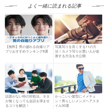
よく一緒に読まれる記事
【無料】男の盛れる自撮りア
写真写りを良くする11の方
プリおすすめランキング8選
法！カメラ写りが悪い人が改
善する方法を大公開
話題がない時の対処法。ネタ
かっこいい髪型にイメチェ
が無くなっても会話を弾ませ
ン！男らしいメンズヘアスタ
るコツを解説！
イル30選