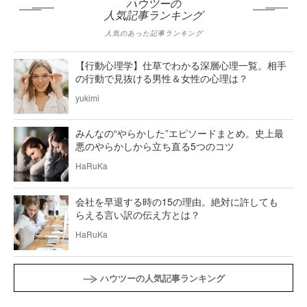
ハウツーの
人気記事ランキング
人気のあった記事ランキング
【行動心理学】仕草でわかる深層心理一覧。相手
の行動で見抜ける男性＆女性の心理は？
yukimi
みんなの“やらかした”エピソードまとめ。史上最
悪のやらかしから立ち直る5つのコツ
HaRuKa
会社を早退する時の15の理由。絶対に許しても
らえる言い訳の伝え方とは？
HaRuKa
ハウツーの人気記事ランキング