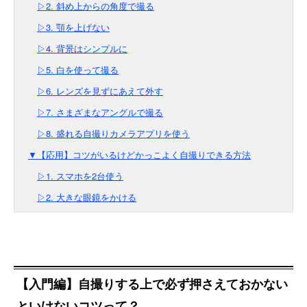
▷2. 斜め上からの角度で撮る
▷3. 顎を上げない
▷4. 背景はシンプルに
▷5. 白を使って撮る
▷6. レンズを見ずにあえて外す
▷7. さまざまなアングルで撮る
▷8. 盛れる自撮りカメラアプリを使う
▼【応用】コツがいるけどかっこよく自撮りできる方法
▷1. スマホを2台使う
▷2. 大きな眼鏡をかける
【入門編】自撮りする上で必ず押さえておかない
といけないコツって？