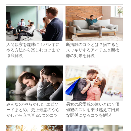
人間観察を趣味に！バレずに
断捨離のコツとは？捨てると
やる方法から楽しむコツまで
スッキリするアイテム＆断捨
徹底解説
離の効果を解説
みんなの“やらかした”エピソ
男女の恋愛観の違いとは？価
ードまとめ。史上最悪のやら
値観のズレを乗り越えて円満
かしから立ち直る5つのコツ
な関係になるコツを解説