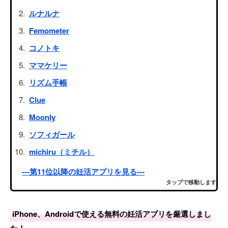
ルナルナ
Femometer
コノトキ
ママケリー
リズム手帳
Clue
Moonly
ソフィガール
michiru（ミチル）
---第11位以降の妊活アプリを見る---
タップで移動します
iPhone、Androidで使える無料の妊活アプリを厳選しまし
た！