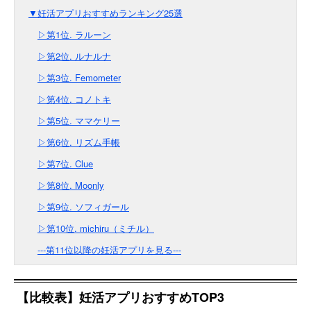
▼妊活アプリおすすめランキング25選
▷第1位. ラルーン
▷第2位. ルナルナ
▷第3位. Femometer
▷第4位. コノトキ
▷第5位. ママケリー
▷第6位. リズム手帳
▷第7位. Clue
▷第8位. Moonly
▷第9位. ソフィガール
▷第10位. michiru（ミチル）
---第11位以降の妊活アプリを見る---
【比較表】妊活アプリおすすめTOP3