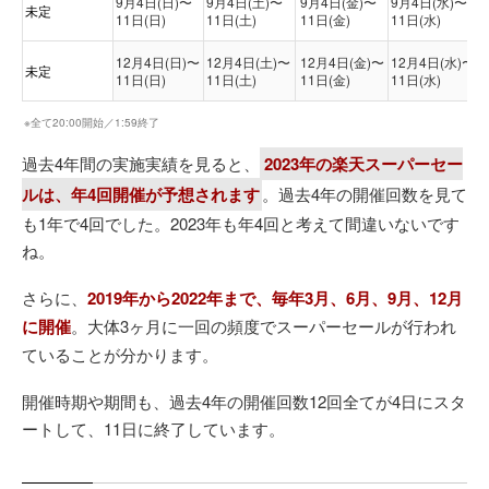
9月4日(日)〜
9月4日(土)〜
9月4日(金)〜
9月4日(水)〜
未定
11日(日)
11日(土)
11日(金)
11日(水)
12月4日(日)〜
12月4日(土)〜
12月4日(金)〜
12月4日(水)〜
未定
11日(日)
11日(土)
11日(金)
11日(水)
※全て20:00開始／1:59終了
過去4年間の実施実績を見ると、
2023年の楽天スーパーセー
ルは、年4回開催が予想されます
。過去4年の開催回数を見て
も1年で4回でした。2023年も年4回と考えて間違いないです
ね。
さらに、
2019年から2022年まで、毎年3月、6月、9月、12月
に開催
。大体3ヶ月に一回の頻度でスーパーセールが行われ
ていることが分かります。
開催時期や期間も、過去4年の開催回数12回全てが4日にスタ
ートして、11日に終了しています。