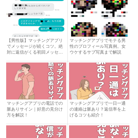
【男性版】マッチングアプリ
マッチングアプリでモテる男
でメッセージが続くコツ。絶
性のプロフィール写真例。女
対に返信がくる初回メッセと
ウケするサブ写真まで解説
は
マッチングアプリの電話での
マッチングアプリで一日一通
脈ありサイン｜好意の見分け
の連絡は脈あり？返信率を上
方を解説！
げるコツも紹介！