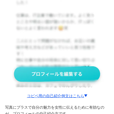
コピペ用の自己紹介例文はこちら
ーーー
写真にプラスで自分の魅力を女性に伝えるために有効なの
はじめまして！
が、プロフィールの自己紹介文です。