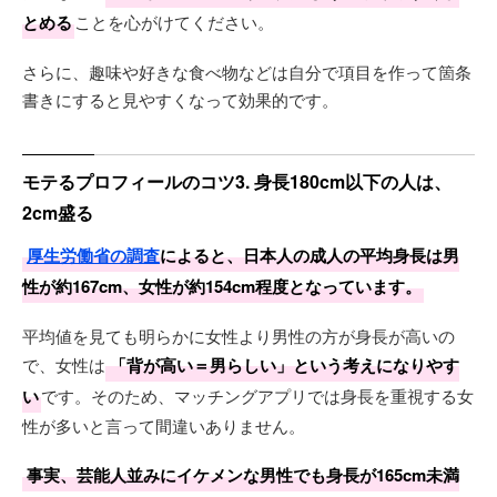
とめる
ことを心がけてください。
このアプリを通して、一緒に色々楽しみたいなと思える女性
と出逢えたらいいなって思います✨
さらに、趣味や好きな食べ物などは自分で項目を作って箇条
書きにすると見やすくなって効果的です。
気になった方は、ぜひいいね！していただけると嬉しいです
👍
ーーー
モテるプロフィールのコツ3. 身長180cm以下の人は、
2cm盛る
厚生労働省の調査
によると、日本人の成人の平均身長は男
性が約167cm、女性が約154cm程度となっています。
平均値を見ても明らかに女性より男性の方が身長が高いの
で、女性は
「背が高い＝男らしい」という考えになりやす
い
です。そのため、マッチングアプリでは身長を重視する女
性が多いと言って間違いありません。
事実、芸能人並みにイケメンな男性でも身長が165cm未満