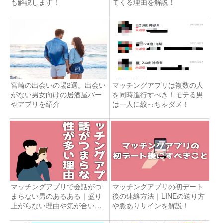
も解説します！
てくる理由を解説！
宮崎の出会いの場2選。出会い
マッチングアプリは複数の人
がない男女向けの居酒屋バー
を同時進行すべき！モテる男
やアプリを紹介
は一人に絞っちゃダメ！
マッチングアプリで会話がつ
マッチングアプリの初デート
まらない男のあるある｜盛り
後の連絡方法｜LINEの送り方
上がらない理由や気が合いそ
や脈ありサインを解説！
うな人の見つけ方を大公開