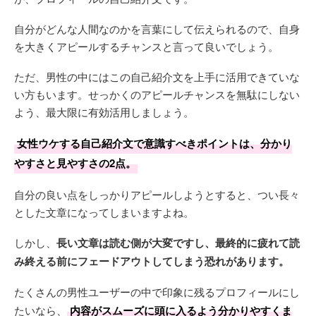
◯◯住みで◯◯で働いてる、◯◯と言います。
自分がどんな人間なのかを言葉にして伝えられるので、自身
■性格 ゲラだからか、ほとんど笑顔でかなり明るいです。
を大きくアピールするチャンスと言って良いでしょう。
ここ10年くらいは怒ることもなかったので穏やかな人だと思
います😆
ただ、男性の中にはこの自己紹介文を上手に活用できていな
い方もいます。せっかくのアピールチャンスを無駄にしない
■休日の過ごし方
よう、最大限に有効活用しましょう。
休みの土日は、カフェでのんびりしたり、友達とご飯に行っ
たり、と比較的ゆったりする時間が好きです。
女性ウケする自己紹介文で意識すべきポイントは、分かり
やすさと見やすさの2点。
■好きなこと・もの
ディズニー／ユニバ
自分の良い点をしっかりアピールしようとすると、つい長々
駄菓子
とした文章になってしまいますよね。
旅行
スポーツ観戦
しかし、
長い文章は読む側が大変ですし、最終的に疲れて読
カフェ巡り
み終える前にフェードアウトしてしまう恐れがあります。
バラエティ
ライブ／フェス
たくさんの男性ユーザーの中で印象に残るプロフィールにし
犬、猫、もはや動物全て😆
たいなら、
内容がスムーズに頭に入るよう分かりやすくま