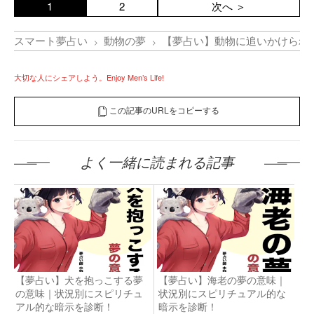
1
2
次へ ＞
スマート夢占い
動物の夢
【夢占い】動物に追いかけられ
大切な人にシェアしよう。Enjoy Men’s Life!
この記事のURLをコピーする
よく一緒に読まれる記事
【夢占い】犬を抱っこする夢
【夢占い】海老の夢の意味｜
の意味｜状況別にスピリチュ
状況別にスピリチュアル的な
アル的な暗示を診断！
暗示を診断！