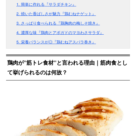
1. 簡単に作れる『サラダチキン』
2. 焼いた香ばしさが魅力『鶏むねナゲット』
3. さっぱり食べられる『鶏胸肉の梅しそ焼き』
4. 濃厚な味『鶏肉とアボガドのマヨわさサラダ』
5. 栄養バランスが◎『鶏むねアスパラ巻き』
鶏肉が”筋トレ食材”と言われる理由｜筋肉食とし
て挙げられるのは何故？