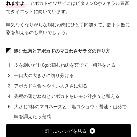
れますよ
。アボカドやワサビにはビタミンCやミネラル豊富
でダイエットに向いています。
味気なくなりがちな鶏むね肉にひと手間加えて、筋トレ飯に
彩を加えるのも良いでしょう。
鶏むね肉とアボカドのマヨわさサラダの作り方
皮を剝いだ110gの鶏むね肉を茹でて、粗熱をとる
一口大の大きさに切り分ける
アボカドを食べやすい大きさに切る
先程の鶏むね肉とアボカドをレモン汁少々と和える
大さじ1杯のマヨネーズと、塩コショウ・醤油・山葵で
味を調えたら完成
詳しいレシピを見る