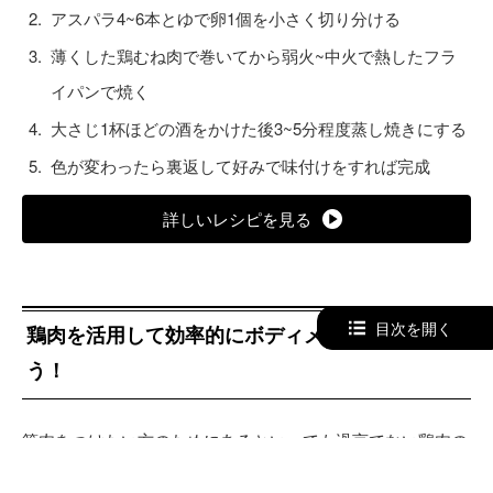
アスパラ4~6本とゆで卵1個を小さく切り分ける
薄くした鶏むね肉で巻いてから弱火~中火で熱したフラ
イパンで焼く
大さじ1杯ほどの酒をかけた後3~5分程度蒸し焼きにする
色が変わったら裏返して好みで味付けをすれば完成
詳しいレシピを見る
目次を開く
鶏肉を活用して効率的にボディメイクしましょ
う！
筋肉をつけたい方のためにあるといっても過言でない鶏肉の
魅力がおわかり頂けたかと思います。適切な食べ方で鶏肉を