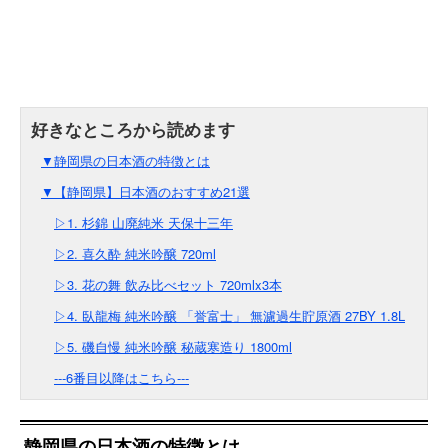
▼静岡県の日本酒の特徴とは
▼【静岡県】日本酒のおすすめ21選
▷1. 杉錦 山廃純米 天保十三年
▷2. 喜久酔 純米吟醸 720ml
▷3. 花の舞 飲み比べセット 720mlx3本
▷4. 臥龍梅 純米吟醸 「誉富士」 無濾過生貯原酒 27BY 1.8L
▷5. 磯自慢 純米吟醸 秘蔵寒造り 1800ml
---6番目以降はこちら---
静岡県の日本酒の特徴とは