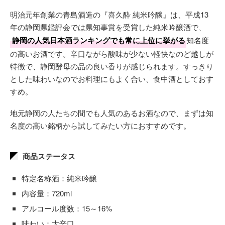
明治元年創業の青島酒造の『喜久酔 純米吟醸』は、平成13
年の静岡県鑑評会では県知事賞を受賞した純米吟醸酒で、
静岡の人気日本酒ランキングでも常に上位に挙がる
知名度
の高いお酒です。辛口ながら酸味が少ない軽快なのど越しが
特徴で、静岡酵母の品の良い香りが感じられます。すっきり
とした味わいなのでお料理にもよく合い、食中酒としておす
すめ。
地元静岡の人たちの間でも人気のあるお酒なので、まずは知
名度の高い銘柄から試してみたい方におすすめです。
商品ステータス
特定名称酒：純米吟醸
内容量：720ml
アルコール度数：15～16%
味わい：大辛口