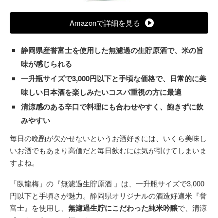
Amazonで詳細を見る
静岡県産誉富士を使用した無濾過の生貯原酒で、米の旨
味が感じられる
一升瓶サイズで3,000円以下と手頃な価格で、日常的に美
味しい日本酒を楽しみたいコスパ重視の方に最適
清涼感のある辛口で料理にも合わせやすく、飽きずに飲
みやすい
毎日の晩酌が欠かせないというお酒好きには、いくら美味し
いお酒でもあまり高価だと毎日飲むには気が引けてしまいま
すよね。
「臥龍梅」の『無濾過生貯原酒 』は、一升瓶サイズで3,000
円以下と手頃さが魅力。静岡県オリジナルの酒造好適米『誉
富士』を使用し、
無濾過生貯にこだわった純米吟醸
で、清涼