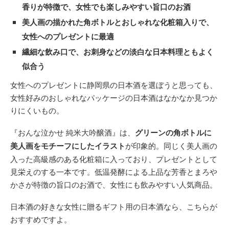
香りが特徴で、女性でも楽しみやすい旨口のお酒
美人画の描かれた角ボトルとおしゃれな化粧箱入りで、
女性へのプレゼントに最適
繊細な飲み口で、お刺身などの淡白な日本料理ともよく
似合う
女性へのプレゼントに静岡県の日本酒を選ぼうと思っても、
女性好みのおしゃれなパッケージの日本酒はなかなか見つか
りにくいもの。
『おんな泣かせ 純米大吟醸酒』は、
グリーンの角ボトルに
美人画をモチーフにしたイラスト
が印象的。同じく美人画の
入った高級感のある化粧箱に入っており、プレゼントとして
見栄えのする一本です。低温発酵による上品な芳香とまろや
かさが特徴の旨口のお酒で、女性にも飲みやすい人気商品。
日本酒の好きな女性に贈るギフト用の日本酒なら、こちらが
おすすめですよ。