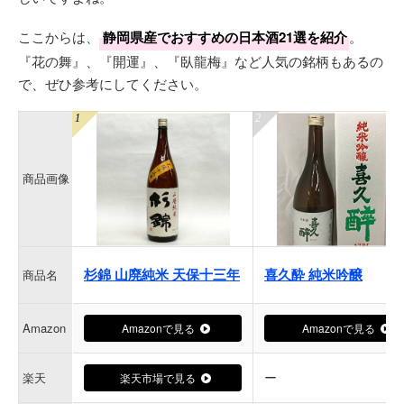
ここからは、
静岡県産でおすすめの日本酒21選を紹介
。
『花の舞』、『開運』、『臥龍梅』など人気の銘柄もあるの
で、ぜひ参考にしてください。
商品画像
杉錦 山廃純米 天保十三年
喜久酔 純米吟醸
商品名
Amazon
Amazonで見る
Amazonで見る
ー
楽天
楽天市場で見る