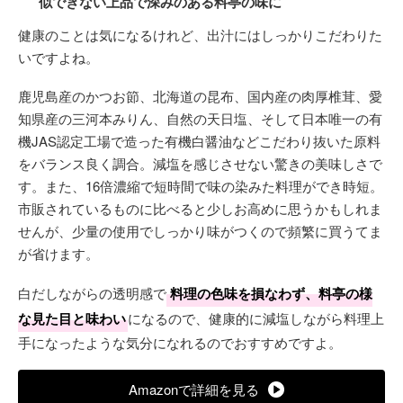
似できない上品で深みのある料亭の味に
健康のことは気になるけれど、出汁にはしっかりこだわりた
いですよね。
鹿児島産のかつお節、北海道の昆布、国内産の肉厚椎茸、愛
知県産の三河本みりん、自然の天日塩、そして日本唯一の有
機JAS認定工場で造った有機白醤油などこだわり抜いた原料
をバランス良く調合。減塩を感じさせない驚きの美味しさで
す。また、16倍濃縮で短時間で味の染みた料理ができ時短。
市販されているものに比べると少しお高めに思うかもしれま
せんが、少量の使用でしっかり味がつくので頻繁に買うてま
が省けます。
白だしながらの透明感で
料理の色味を損なわず、料亭の様
な見た目と味わい
になるので、健康的に減塩しながら料理上
手になったような気分になれるのでおすすめですよ。
Amazonで詳細を見る