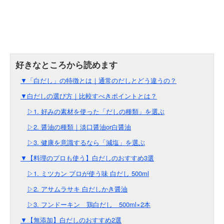
▼「白だし」の特徴とは｜通常のだしとどう違うの？
▼白だしの選び方｜比較すべきポイントとは？
▷1. 好みの素材を使った「だしの種類」を選ぶ
▷2. 醤油の種類｜淡口醤油or白醤油
▷3. 健康を意識するなら「減塩」を選ぶ
▼【料理のプロも使う】白だしのおすすめ3選
▷1. ミツカン プロが使う味 白だし 500ml
▷2. アサムラサキ 白だしかき醤油
▷3. フンドーキン 鶏白だし 500ml×2本
▼【無添加】白だしのおすすめ2選