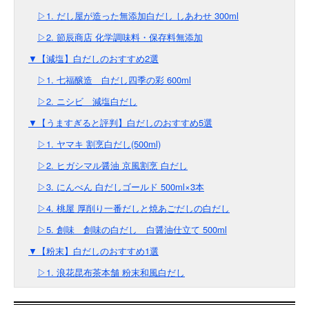
▷1. だし屋が造った無添加白だし しあわせ 300ml
▷2. 節辰商店 化学調味料・保存料無添加
▼【減塩】白だしのおすすめ2選
▷1. 七福醸造 白だし四季の彩 600ml
▷2. ニシビ 減塩白だし
▼【うますぎると評判】白だしのおすすめ5選
▷1. ヤマキ 割烹白だし(500ml)
▷2. ヒガシマル醤油 京風割烹 白だし
▷3. にんべん 白だしゴールド 500ml×3本
▷4. 桃屋 厚削り一番だしと焼あごだしの白だし
▷5. 創味 創味の白だし 白醤油仕立て 500ml
▼【粉末】白だしのおすすめ1選
▷1. 浪花昆布茶本舗 粉末和風白だし