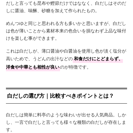
だしと言っても昆布や鰹節だけではななく、白だしはそのだ
しに醤油、味醂、砂糖を加えて作られたもの。
めんつゆと同じと思われる方も多いかと思いますが、白だし
は色が薄いことから素材本来の色合いを損なわず上品な味付
けを楽しむ事ができます。
これは白だしが、薄口醤油や白醤油を使用し色が淡く塩分が
高いためで、うどんの出汁などの
和食だけにとどまらず、
洋食や中華とも相性が良い
のが特徴です。
白だしの選び方｜比較すべきポイントとは？
白だしは簡単に料亭のような味わいが出せる人気商品。しか
し、一言で白だしと言っても様々な種類の白だしが存在しま
す。