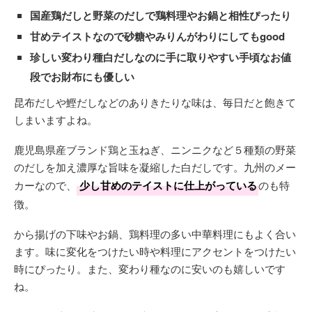
国産鶏だしと野菜のだしで鶏料理やお鍋と相性ぴったり
甘めテイストなので砂糖やみりんがわりにしてもgood
珍しい変わり種白だしなのに手に取りやすい手頃なお値
段でお財布にも優しい
昆布だしや鰹だしなどのありきたりな味は、毎日だと飽きて
しまいますよね。
鹿児島県産ブランド鶏と玉ねぎ、ニンニクなど５種類の野菜
のだしを加え濃厚な旨味を凝縮した白だしです。九州のメー
カーなので、
少し甘めのテイストに仕上がっている
のも特
徴。
から揚げの下味やお鍋、鶏料理の多い中華料理にもよく合い
ます。味に変化をつけたい時や料理にアクセントをつけたい
時にぴったり。また、変わり種なのに安いのも嬉しいです
ね。