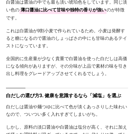
白醤油は醤油の中でも最も淡い琥珀色をしています。同じ淡
い色の
薄口醤油に比べて甘味や独特の香りが強い
のが特徴
です。
これは白醤油が9割小麦で作られているため。小麦は発酵す
ると糖になるので醤油のしょっぱさの中にも甘味のあるテイ
ストになっています。
全国的に生産量が少なく貴重で白醤油を使った白だしは高価
になる傾向がありますが、その分味が上品で素材の味を引き
出し料理をグレードアップさせてくれるでしょう。
白だしの選び方3. 健康を意識するなら「減塩」を選ぶ
白だしは醤油や麺つゆに比べて色が淡くあっさりした味わい
なので、ついつい多く入れすぎてしまいがち。
しかし、原料の淡口醤油や白醤油は塩分が高く、それに加え