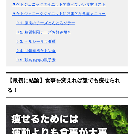
▼ケトジェニックダイエットで食べていい食材リスト
▼ケトジェニックダイエットに効果的な食事メニュー
▷1. 豚肉のチーズとろとろソテー
▷2. 糖質制限チーズお好み焼き
▷3. ヘルシーサラダ麺
▷4. 回鍋肉風ケトン食
▷5. 鶏もも肉の親子煮
【最初に結論】食事を変えれば誰でも痩せられ
る！