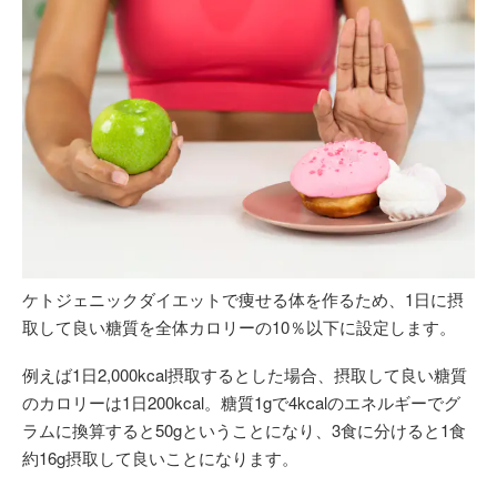
ケトジェニックダイエットで痩せる体を作るため、1日に摂
取して良い糖質を全体カロリーの10％以下に設定します。
例えば1日2,000kcal摂取するとした場合、摂取して良い糖質
のカロリーは1日200kcal。糖質1gで4kcalのエネルギーでグ
ラムに換算すると50gということになり、3食に分けると1食
約16g摂取して良いことになります。