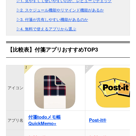
▷1. 見やすくて使いやすいのか、レビューでチェック
▷2. スケジュール機能やリマインド機能があるか
▷3. 付箋が共有しやすい機能があるのか
▷4. 無料で使えるアプリから選ぶ
【比較表】付箋アプリおすすめTOP3
アイコン
付箋todoメモ帳
Post-it®
アプリ名
QuickMemo+