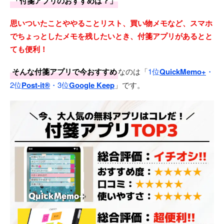
「付箋アプリのおすすめは？」
思いついたことややることリスト、買い物メモなど、スマホ
でちょっとしたメモを残したいとき、付箋アプリがあるとと
ても便利！
そんな付箋アプリで今おすすめ
なのは「
1位
QuickMemo+
・
2位
Post-it®
・3位
Google Keep
」です。