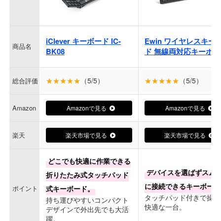
iClever キーボード IC-
Ewin ワイヤレスキー
商品名
BK08
ド 無線両対応キーボー
★★★★★
（5/5）
★★★★★
（5/5）
総合評価
Amazon
Amazonで見る
Amazonで見る
楽天
楽天市場で見る
楽天市場で見る
どこでも快適に作業できる
デバイスを選ばずスム
折りたたみ式タッチパッド
に接続できるキーボード
ポイント
式キーボード。
タッチパッド付きで操作
持ち運びやすいコンパクト
快適な一台。
デザインで外出先でも大活
躍。