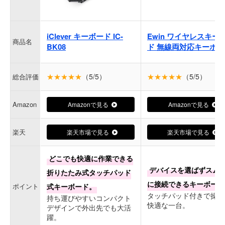
iClever キーボード IC-
Ewin ワイヤレスキー
商品名
BK08
ド 無線両対応キーボー
★★★★★
（5/5）
★★★★★
（5/5）
総合評価
Amazon
Amazonで見る
Amazonで見る
楽天
楽天市場で見る
楽天市場で見る
どこでも快適に作業できる
デバイスを選ばずスム
折りたたみ式タッチパッド
に接続できるキーボード
ポイント
式キーボード。
タッチパッド付きで操作
持ち運びやすいコンパクト
快適な一台。
デザインで外出先でも大活
躍。