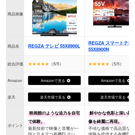
商品画像
REGZA スマートテレ
REGZA テレビ 55X8900L
商品名
55X8900N
★★★★★
（5/5）
★★★★★
（5/5）
総合評価
Amazon
Amazonで見る
Amazonで見る
楽天
楽天市場で見る
楽天市場で見る
映画館のような迫力を自宅
鮮やかな色彩と深い黒
で体験。
像を綺麗に再現。
ポイント
最新技術で映像と音響が一
手頃な価格で高品質な視
段と引き立つ有機ELテレ
体験を提供する有機EL