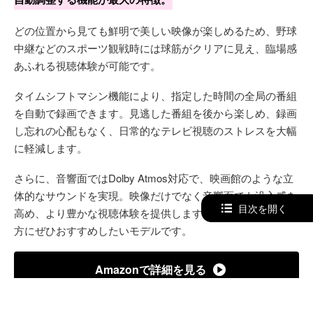
どの位置から見ても鮮明で美しい映像が楽しめるため、野球
中継などのスポーツ観戦時には球筋がクリアに見え、臨場感
あふれる視聴体験が可能です。
タイムシフトマシン機能により、指定した時間の全局の番組
を自動で録画できます。見逃した番組を後から楽しめ、録画
し忘れの心配もなく、日常的なテレビ視聴のストレスを大幅
に軽減します。
さらに、音響面ではDolby Atmos対応で、映画館のような立
体的なサウンドを実現。映像だけでなく音響面でも没入感を
目次を開く
高め、より豊かな視聴体験を提供します。最新技術を求める
方にぜひおすすめしたいモデルです。
Amazonで詳細を見る