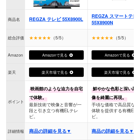
REGZA スマートテレ
REGZA テレビ 55X8900L
商品名
55X8900N
★★★★★
（5/5）
★★★★★
（5/5）
総合評価
Amazon
Amazonで見る
Amazonで見る
楽天
楽天市場で見る
楽天市場で見る
映画館のような迫力を自宅
鮮やかな色彩と深い黒
で体験。
像を綺麗に再現。
ポイント
最新技術で映像と音響が一
手頃な価格で高品質な視
段と引き立つ有機ELテレ
体験を提供する有機EL
ビ。
ビ。
商品の詳細を見る▼
商品の詳細を見る▼
詳細情報