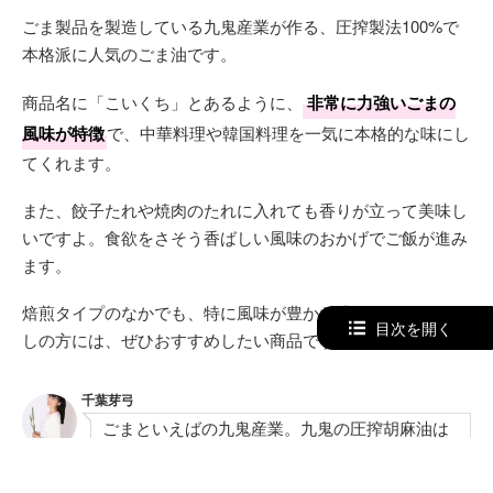
ごま製品を製造している九鬼産業が作る、圧搾製法100%で
本格派に人気のごま油です。
商品名に「こいくち」とあるように、
非常に力強いごまの
風味が特徴
で、中華料理や韓国料理を一気に本格的な味にし
てくれます。
また、餃子たれや焼肉のたれに入れても香りが立って美味し
いですよ。食欲をさそう香ばしい風味のおかげでご飯が進み
ます。
焙煎タイプのなかでも、特に風味が豊かな濃口のものをお探
目次を開く
しの方には、ぜひおすすめしたい商品です。
千葉芽弓
ごまといえばの九鬼産業。九鬼の圧搾胡麻油は
香りと味が濃いため、中華料理や、たれなどを
作る時に本格的な味わいになります。これから