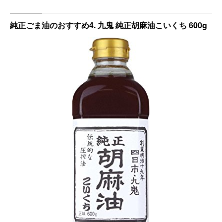
純正ごま油のおすすめ4. 九鬼 純正胡麻油こいくち 600g