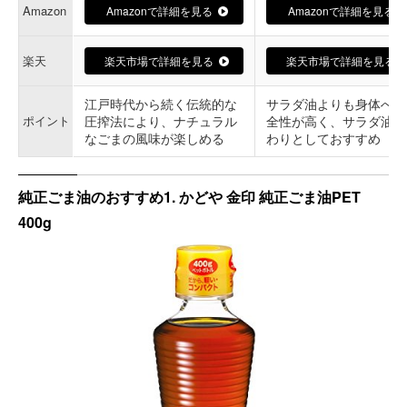
Amazon
Amazonで詳細を見る
Amazonで詳細を見る
楽天
楽天市場で詳細を見る
楽天市場で詳細を見る
江戸時代から続く伝統的な
サラダ油よりも身体への
ポイント
圧搾法により、ナチュラル
全性が高く、サラダ油の
なごまの風味が楽しめる
わりとしておすすめ
純正ごま油のおすすめ1. かどや 金印 純正ごま油PET
400g