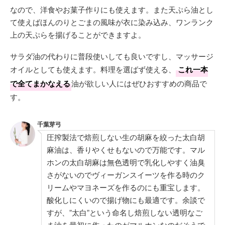
なので、洋食やお菓子作りにも使えます。また天ぷら油とし
て使えばほんのりとごまの風味が衣に染み込み、ワンランク
上の天ぷらを揚げることができますよ。
サラダ油の代わりに普段使いしても良いですし、マッサージ
オイルとしても使えます。料理を選ばず使える、
これ一本
で全てまかなえる
油が欲しい人にはぜひおすすめの商品で
す。
千葉芽弓
圧搾製法で焙煎しない生の胡麻を絞った太白胡
麻油は、香りやくせもないので万能です。マル
ホンの太白胡麻は無色透明で乳化しやすく油臭
さがないのでヴィーガンスイーツを作る時のク
リームやマヨネーズを作るのにも重宝します。
酸化しにくいので揚げ物にも最適です。余談で
すが、”太白”という命名し焙煎しない透明なご
ま油を最初に作ったのがマルホンなのだそうで