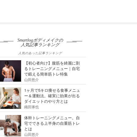
Smartlogボディメイクの
人気記事ランキング
人気のあった記事ランキング
【初心者向け】腹筋を綺麗に割
るトレーニングメニュー｜自宅
で鍛える簡単筋トレ特集
山田悠介
1ヶ月で5キロ痩せる食事メニュ
ー＆運動法。確実に効果が出る
ダイエットのやり方とは
織田琢也
体幹トレーニングメニュー。自
宅でできる上半身の自重筋トレ
とは
山田悠介