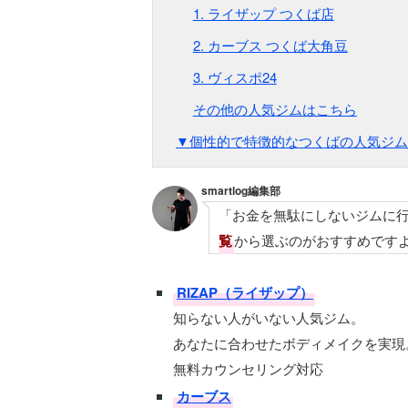
1. ライザップ つくば店
2. カーブス つくば大角豆
3. ヴィスポ24
その他の人気ジムはこちら
▼個性的で特徴的なつくばの人気ジム
smartlog編集部
「お金を無駄にしないジムに
覧
から選ぶのがおすすめです
RIZAP（ライザップ）
知らない人がいない人気ジム。
あなたに合わせたボディメイクを実現
無料カウンセリング対応
カーブス