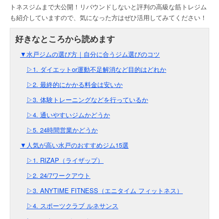
トネスジムまで大公開！リバウンドしないと評判の高級な筋トレジム
も紹介していますので、気になった方はぜひ活用してみてください！
▼水戸ジムの選び方｜自分に合うジム選びのコツ
▷1. ダイエットor運動不足解消など目的はどれか
▷2. 最終的にかかる料金は安いか
▷3. 体験トレーニングなどを行っているか
▷4. 通いやすいジムかどうか
▷5. 24時間営業かどうか
▼人気が高い水戸のおすすめジム15選
▷1. RIZAP（ライザップ）
▷2. 24/7ワークアウト
▷3. ANYTIME FITNESS（エニタイム フィットネス）
▷4. スポーツクラブ ルネサンス