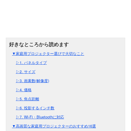
▼家庭用プロジェクター選びで大切なこと
▷1. パネルタイプ
▷2. サイズ
▷3. 画素数(解像度)
▷4. 価格
▷5. 焦点距離
▷6. 投影するインチ数
▷7. Wi-Fi・Bluetoothに対応
▼高画質な家庭用プロジェクターのおすすめ16選