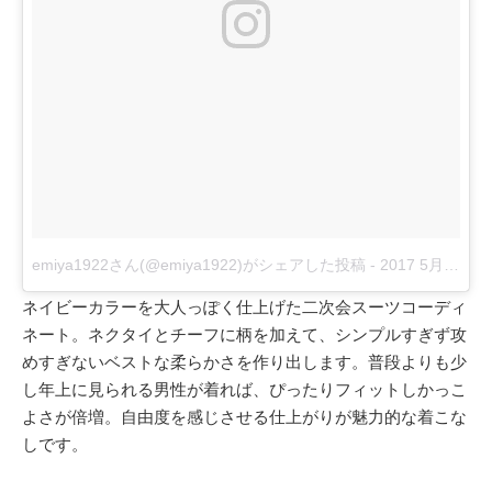
emiya1922さん(@emiya1922)がシェアした投稿
-
2017 5月 13 7:51午後 PDT
ネイビーカラーを大人っぽく仕上げた二次会スーツコーディ
ネート。ネクタイとチーフに柄を加えて、シンプルすぎず攻
めすぎないベストな柔らかさを作り出します。普段よりも少
し年上に見られる男性が着れば、ぴったりフィットしかっこ
よさが倍増。自由度を感じさせる仕上がりが魅力的な着こな
しです。