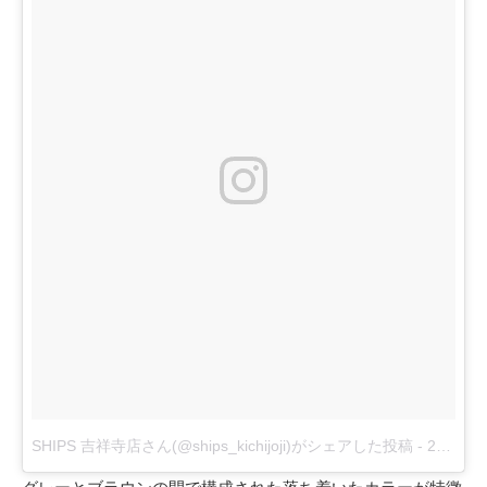
SHIPS 吉祥寺店さん(@ships_kichijoji)がシェアした投稿
-
2017 8月 19 11:55午後 PDT
グレーとブラウンの間で構成された落ち着いたカラーが特徴