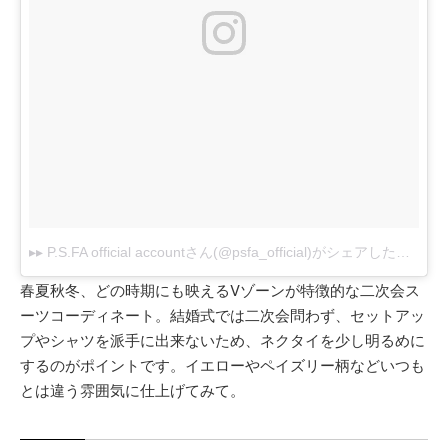
▸▸ P.S.FA official accountさん(@psfa_official)がシェアした投稿
-
2
春夏秋冬、どの時期にも映えるVゾーンが特徴的な二次会ス
ーツコーディネート。結婚式では二次会問わず、セットアッ
プやシャツを派手に出来ないため、ネクタイを少し明るめに
するのがポイントです。イエローやペイズリー柄などいつも
とは違う雰囲気に仕上げてみて。