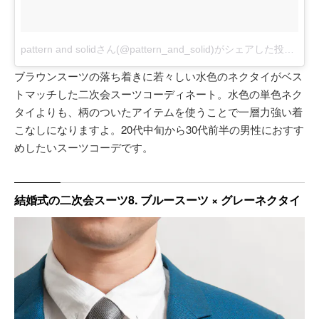
pattern and solidさん(@pattern_and_solid)がシェアした投稿
-
20
ブラウンスーツの落ち着きに若々しい水色のネクタイがベス
トマッチした二次会スーツコーディネート。水色の単色ネク
タイよりも、柄のついたアイテムを使うことで一層力強い着
こなしになりますよ。20代中旬から30代前半の男性におすす
めしたいスーツコーデです。
結婚式の二次会スーツ8. ブルースーツ × グレーネクタイ