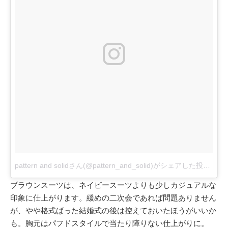
pattern and solidさん(@pattern_and_solid)がシェアした投稿
-
20
ブラウンスーツは、ネイビースーツよりも少しカジュアルな
印象に仕上がります。緩めの二次会であれば問題ありません
が、やや格式ばった結婚式の後は控えておいたほうがいいか
も。胸元はパフドスタイルで当たり障りない仕上がりに。