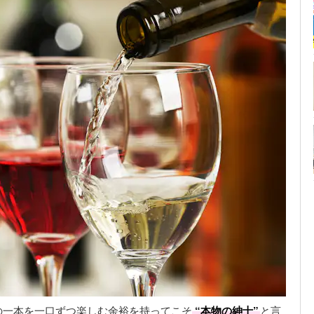
の一本を一口ずつ楽しむ余裕を持ってこそ
“本物の紳士”
と言