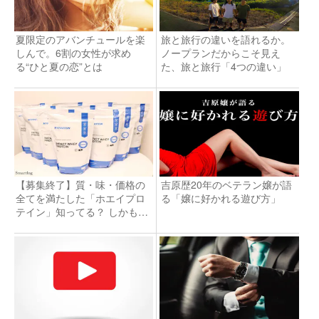
夏限定のアバンチュールを楽
旅と旅行の違いを語れるか。
しんで。6割の女性が求め
ノープランだからこそ見え
る“ひと夏の恋”とは
た、旅と旅行「4つの違い」
【募集終了】質・味・価格の
吉原歴20年のベテラン嬢が語
全てを満たした「ホエイプロ
る「嬢に好かれる遊び方」
テイン」知ってる？ しかも今
なら無料！？