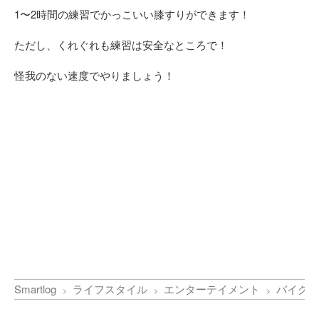
1〜2時間の練習でかっこいい膝すりができます！
ただし、くれぐれも練習は安全なところで！
怪我のない速度でやりましょう！
Smartlog
ライフスタイル
エンターテイメント
バイクで