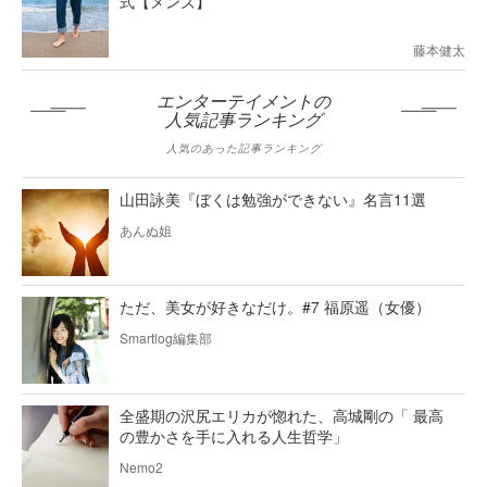
式【メンズ】
藤本健太
エンターテイメントの
人気記事ランキング
人気のあった記事ランキング
山田詠美『ぼくは勉強ができない』名言11選
あんぬ姐
ただ、美女が好きなだけ。#7 福原遥（女優）
Smartlog編集部
全盛期の沢尻エリカが惚れた、高城剛の「 最高
の豊かさを手に入れる人生哲学」
Nemo2