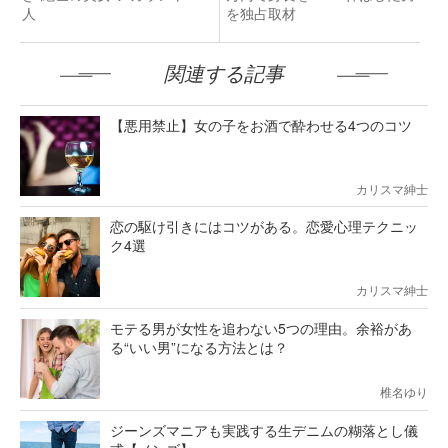
人
を独占取材
関連する記事
【悪用禁止】女の子をお酒で酔わせる4つのコツ
カリスマ紳士
恋の駆け引きにはコツがある。恋愛心理テクニッ
ク4選
カリスマ紳士
モテる男が女性を追わない5つの理由。余裕があ
る“いい男”になる方法とは？
椎名ゆり
ジーンズマニアも実践する生デニムの糊落とし儀