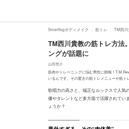
Smartlogボディメイク
筋トレ
TM西
TM西川貴教の筋トレ方法
ングが話題に
山田悠介
筋肉やトレーニングに悩む男性に朗報！T.M.Re
いるんです。その驚きの筋トレメニューや筋ト
歌唱力の高さと、端正なルックスで人気の T.M
優やタレントなど多方面で活躍されてい
ょうか？
意外すぎる、その“肉体美”