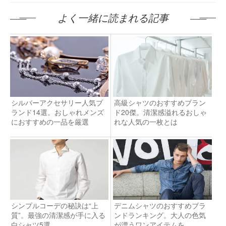
よく一緒に読まれる記事
シルバーアクセサリー人気ブ
高級シャツのおすすめブラン
ランド14選。おしゃれメンズ
ド20傑。清潔感溢れるおしゃ
におすすめの一品を厳選
れな人気の一枚とは
シンプルコーデの秘訣は“上
デニムシャツのおすすめブラ
質”。最強の清潔感が手に入る
ンドランキング。大人の色気
白シャツ5選
が漂うワンアイテムを