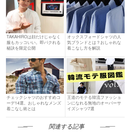
TAKAHIROは顔だけじゃなく
オックスフォードシャツの人
服もカッコいい。即パクれる
気ブランドとは？おしゃれな
秘訣を限定公開
着こなし方を解説
チェックシャツのおすすめコ
王道のモテる韓流ファッショ
ーデ14選。おしゃれなメンズ
ンになれる無地のオーバーサ
着こなし術とは
イズシャツ7選
関連する記事