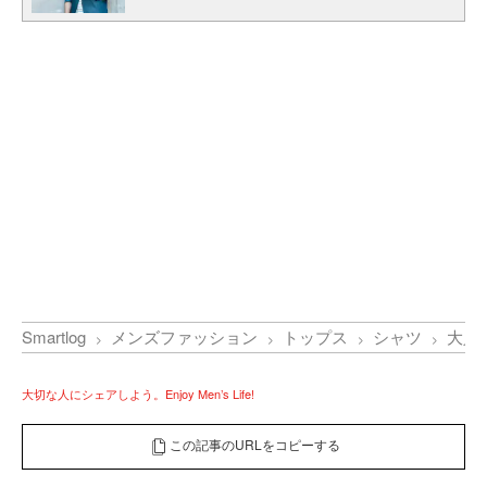
Smartlog
メンズファッション
トップス
シャツ
大人
大切な人にシェアしよう。Enjoy Men’s Life!
この記事のURLをコピーする