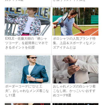
EXILE・佐藤大樹の「柄シャ
ポロシャツの人気ブランド特
ツコーデ」を超簡単にマネで
集。上品＆スポーティなメン
きるポイントを伝授
ズアイテムとは
ボーダーコーデに“ひと工
おしゃれメンズの白シャツ着
夫”。おしゃれなメンズ着こな
こなし術。かっこいいおすす
し11選
めコーデ8選