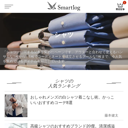
シャツ
「シャツ」に関する記事を集めたページです。アウターと合わせて使えるハン
サムな1枚から、1枚でコーディネートを成立させるクールな1枚まで、今人気
を集めているアイテムを紹介しています。
シャツの
人気ランキング
おしゃれメンズの白シャツ着こなし術。かっこ
いいおすすめコーデ8選
藤本健太
高級シャツのおすすめブランド20傑。清潔感溢