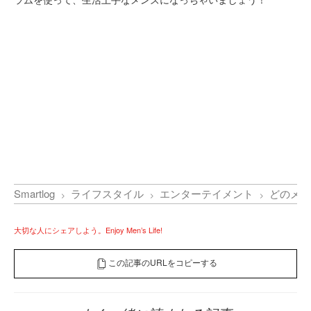
Smartlog
ライフスタイル
エンターテイメント
どのメデ
大切な人にシェアしよう。Enjoy Men’s Life!
この記事のURLをコピーする