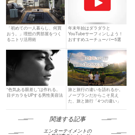
「初めての一人暮らし、何買
年末年始はダラダラと
おう。」理想の男部屋をつく
YouTubeサーフィンしよう！
るニトリ活用術
おすすめユーチューバー5選
“色気ある眼差し”は作れる。
旅と旅行の違いを語れるか。
目ヂカラをUPする男性美容法
ノープランだからこそ見え
た、旅と旅行「4つの違い」
関連する記事
エンターテイメントの