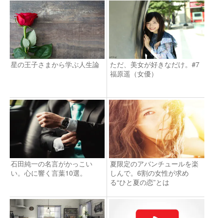
ど・・・
星の王子さまから学ぶ人生論
ただ、美女が好きなだけ。#7
福原遥（女優）
石田純一の名言がかっこい
夏限定のアバンチュールを楽
い。心に響く言葉10選。
しんで。6割の女性が求め
る“ひと夏の恋”とは