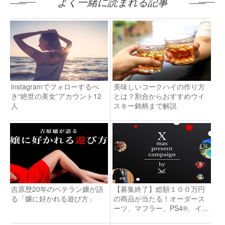
よく一緒に読まれる記事
instagramでフォローするべ
美味しいコークハイの作り方
き“絶世の美女”アカウント12
とは？割合からおすすめウイ
人
スキー銘柄まで解説
吉原歴20年のベテラン嬢が語
【募集終了】総額１００万円
る「嬢に好かれる遊び方」
の商品が当たる！オーダース
ーツ、マフラー、PS4®、イヤ
ホン、高級ホテル宿泊券な