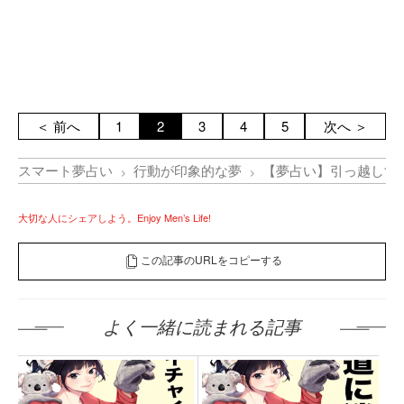
＜ 前へ
1
2
3
4
5
次へ ＞
スマート夢占い
行動が印象的な夢
【夢占い】引っ越しす
大切な人にシェアしよう。Enjoy Men’s Life!
この記事のURLをコピーする
よく一緒に読まれる記事