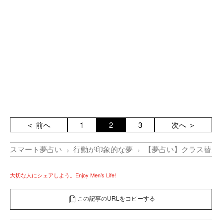
＜ 前へ
1
2
3
次へ ＞
スマート夢占い
行動が印象的な夢
【夢占い】クラス替え
大切な人にシェアしよう。Enjoy Men’s Life!
この記事のURLをコピーする