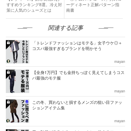
すすめランキング8選。冷え対
ーディネート正解パターン指
策に人気のシューズとは
南書
関連する記事
「トレンドファッションはモテる」女子ウケ◎＋
コスパ最強すぎるブランドを明かそう
mayan
【全身1万円】でも金持ちっぽく見えてしまうコス
パ最強のモテ服
mayan
この冬、買わないと損するメンズの狙い目ファッ
ションアイテム集
mayan