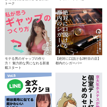
トーク
モテる男のギャップの作り
【絶対に口説ける2軒目の店】
方！ 魅力的な男になれる新連
都内のシガーバー
載スタート