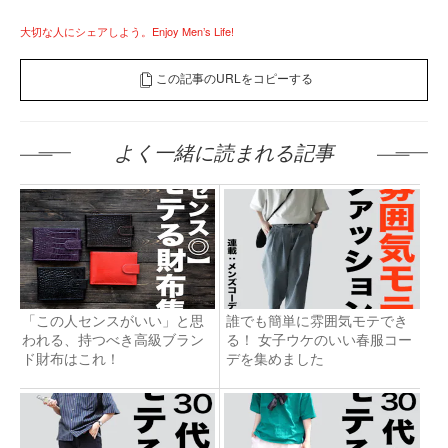
大切な人にシェアしよう。Enjoy Men’s Life!
この記事のURLをコピーする
よく一緒に読まれる記事
「この人センスがいい」と思
誰でも簡単に雰囲気モテでき
われる、持つべき高級ブラン
る！ 女子ウケのいい春服コー
ド財布はこれ！
デを集めました