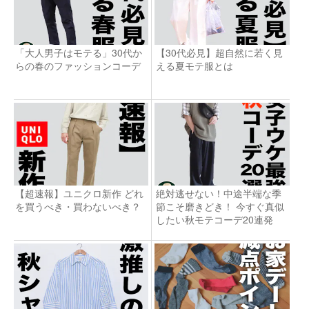
「大人男子はモテる」30代か
【30代必見】超自然に若く見
らの春のファッションコーデ
える夏モテ服とは
【超速報】ユニクロ新作 どれ
絶対逃せない！中途半端な季
を買うべき・買わないべき？
節こそ磨きどき！ 今すぐ真似
したい秋モテコーデ20連発