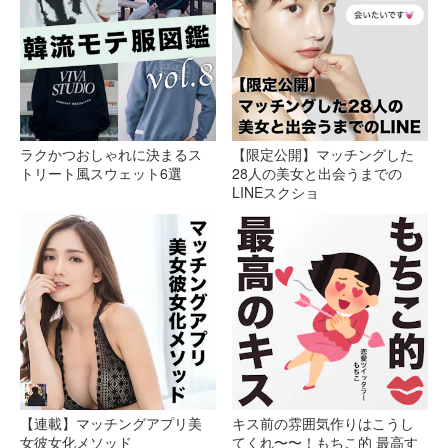
ラクかつおしゃれに決まるス
【限定公開】マッチングした
トリート風スウェット6選
28人の美女と出会うまでの
LINEスクショ
【連載】マッチングアプリ美
キス前の雰囲気作りはこうし
女彼女化メソッド
てくれ〜〜！もちこ的 最高す