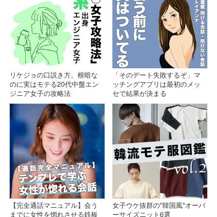
リケジョの口説き方。根暗な
「そのデート失敗するぞ」マ
のに実はモテる20代中盤エン
ッチングアプリは最初のメッ
ジニア女子の攻略法
セで結果が決まる
【完全通話マニュアル】会う
女子ウケ抜群の"韓国風"オーバ
までに女性を惚れさせる鉄板
ーサイズニット6選