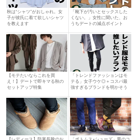
秋は“シャツ”がおしゃれ。女
「靴下が汚いとセックスした
子が彼氏に着て欲しいシャツ
くない。」女性に聞いた、お
を教えます
うちデートの減点ポイント
【モテたいならこれを買
「トレンドファッションはモ
え！】デートで即キマる秋の
テる」女子ウケ◎＋コスパ最
セットアップ特集
強すぎるブランドを明かそう
【レディース】防寒長靴のお
「ボトムス×シューズ」男のコ