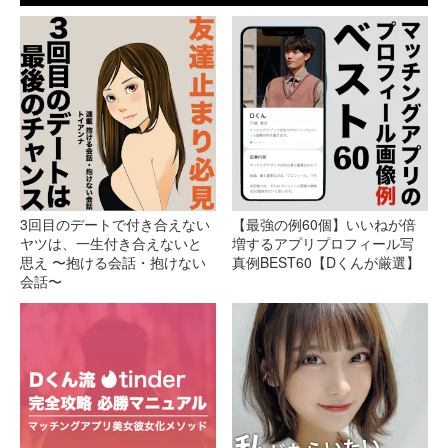
3回目のデートで付き合えない
【最強の例60個】いいねが倍
ヤツは、一生付き合えないと
増するアプリプロフィール写
思え 〜抱ける会話・抱けない
真例BEST60【Dくんが厳選】
会話〜