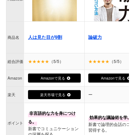
人は見た目が9割
論破力
商品名
★★★★★
（5/5）
★★★★★
（5/5）
総合評価
Amazon
Amazonで見る
Amazonで見る
ー
楽天
楽天市場で見る
非言語的な力を身につけ
効果的な議論術を学ぶ
る。
ポイント
新書で論理的会話のコツ
新書でコミュニケーション
習得する。
の深層を探る。