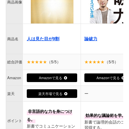
商品画像
人は見た目が9割
論破力
商品名
★★★★★
（5/5）
★★★★★
（5/5）
総合評価
Amazon
Amazonで見る
Amazonで見る
ー
楽天
楽天市場で見る
非言語的な力を身につけ
効果的な議論術を学ぶ
る。
ポイント
新書で論理的会話のコツ
新書でコミュニケーション
習得する。