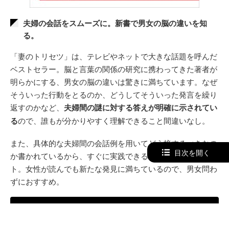
夫婦の会話をスムーズに。新書で男女の脳の違いを知
る。
「妻のトリセツ」は、テレビやネットで大きな話題を呼んだ
ベストセラー。脳と言葉の関係の研究に携わってきた著者が
明らかにする、男女の脳の違いは驚きに満ちています。なぜ
そういった行動をとるのか、どうしてそういった発言を繰り
返すのかなど、
夫婦間の謎に対する答えが明確に示されてい
る
ので、誰もが分かりやすく理解できること間違いなし。
また、具体的な夫婦間の会話例を用いてどう接するべきなの
目次を開く
か書かれているから、すぐに実践できるのも嬉しいポイン
ト。女性が読んでも新たな発見に満ちているので、男女問わ
ずにおすすめ。
Amazonで詳細を見る