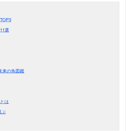
OP3
11選
る未来の魚図鑑
とは
選ぶ