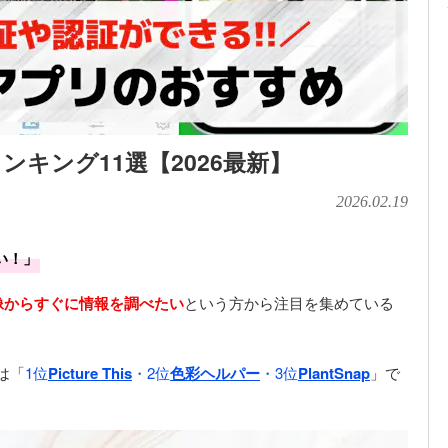
キング11選【2026最新】
2026.02.19
い！」
像からすぐに情報を調べたい
という方から注目を集めている
は「
1位
Picture This
・2位
色彩ヘルパー
・3位
PlantSnap
」で