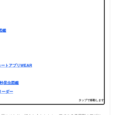
図鑑
ートアプリWEAR
--1秒昆虫図鑑
譜リーダー
タップで移動します