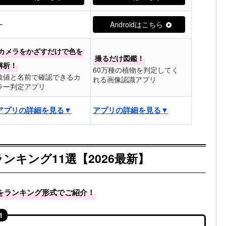
ー
Androidはこちら
カメラをかざすだけで色を
撮るだけ図鑑！
解析！
60万種の植物を判定してく
数値と名前で確認できるカ
れる画像認識アプリ
ラー判定アプリ
アプリの詳細を見る▼
アプリの詳細を見る▼
キング11選【2026最新】
をランキング形式でご紹介！
1