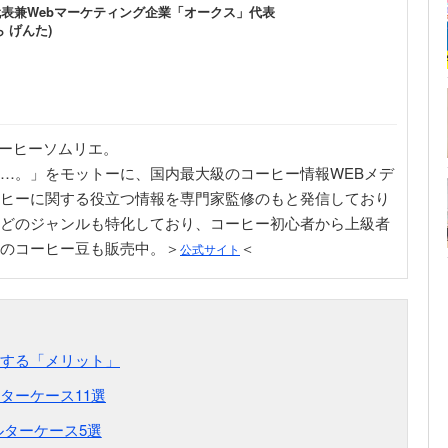
代表兼Webマーケティング企業「オークス」代表
 げんた)
コーヒーソムリエ。
…。」をモットーに、国内最大級のコーヒー情報WEBメデ
ヒーに関する役立つ情報を専門家監修のもと発信しており
どのジャンルも特化しており、コーヒー初心者から上級者
のコーヒー豆も販売中。＞
＜
公式サイト
する「メリット」
ターケース11選
ターケース5選