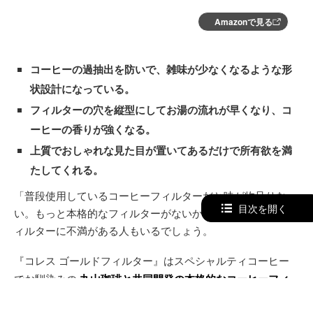
Amazonで見る
コーヒーの過抽出を防いで、雑味が少なくなるような形
状設計になっている。
フィルターの穴を縦型にしてお湯の流れが早くなり、コ
ーヒーの香りが強くなる。
上質でおしゃれな見た目が置いてあるだけで所有欲を満
たしてくれる。
「普段使用しているコーヒーフィルターだと味が物足りな
目次を開く
い。もっと本格的なフィルターがないかなぁ」とお使いのフ
ィルターに不満がある人もいるでしょう。
『コレス ゴールドフィルター』はスペシャルティコーヒー
でお馴染みの
丸山珈琲と共同開発の本格的なコーヒーフィ
ルター
です。