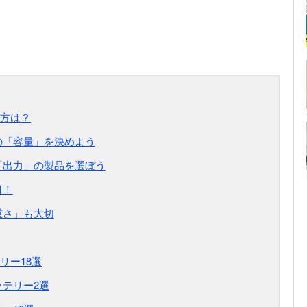
び方は？
の「容量」を決めよう
「出力」の製品を選ぼう
目！
重さ」も大切
リー18選
ッテリー2選