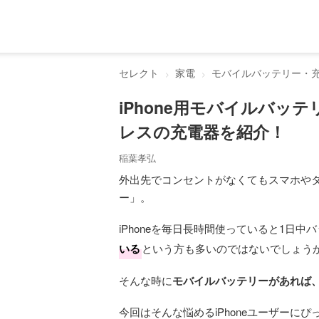
セレクト
家電
モバイルバッテリー・
iPhone用モバイルバッ
レスの充電器を紹介！
稲葉孝弘
外出先でコンセントがなくてもスマホや
ー」。
iPhoneを毎日長時間使っていると1日
いる
という方も多いのではないでしょう
そんな時に
モバイルバッテリーがあれば
今回はそんな悩めるiPhoneユーザーに