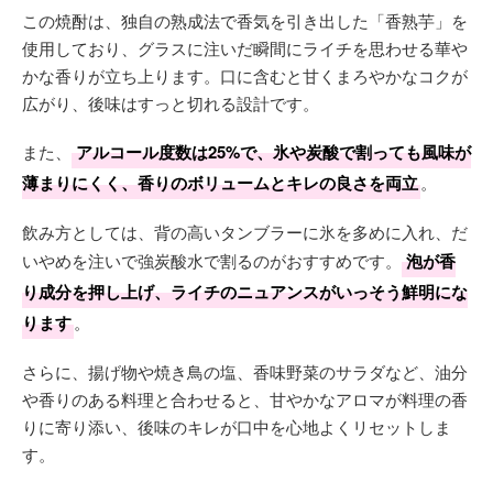
この焼酎は、独自の熟成法で香気を引き出した「香熟芋」を
使用しており、グラスに注いだ瞬間にライチを思わせる華や
かな香りが立ち上ります。口に含むと甘くまろやかなコクが
広がり、後味はすっと切れる設計です。
また、
アルコール度数は25%で、氷や炭酸で割っても風味が
薄まりにくく、香りのボリュームとキレの良さを両立
。
飲み方としては、背の高いタンブラーに氷を多めに入れ、だ
いやめを注いで強炭酸水で割るのがおすすめです。
泡が香
り成分を押し上げ、ライチのニュアンスがいっそう鮮明にな
ります
。
さらに、揚げ物や焼き鳥の塩、香味野菜のサラダなど、油分
や香りのある料理と合わせると、甘やかなアロマが料理の香
りに寄り添い、後味のキレが口中を心地よくリセットしま
す。