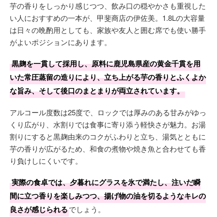
芋の香りをしっかり感じつつ、飲み口の穏やかさも重視した
い人におすすめの一本が、甲斐商店の伊佐美。1.8Lの大容量
は日々の晩酌用としても、家族や友人と囲む席でも使い勝手
がよいポジションにあります。
黒麹を一貫して採用し、原料に鹿児島県産の黄金千貫を用
いた常圧蒸留の造りにより、立ち上がる芋の香りとふくよか
な旨み、そして後口のまとまりが両立されています。
アルコール度数は25度で、ロックでは厚みのある甘みがゆっ
くり広がり、水割りでは食事に寄り添う軽快さが魅力。お湯
割りにすると黒麹由来のコクがふわりと立ち、湯気とともに
芋の香りが広がるため、和食の煮物や焼き魚と合わせても香
り負けしにくいです。
実際の食卓では、夕暮れにグラスを氷で満たし、注いだ瞬
間に立つ香りを楽しみつつ、揚げ物の油を切るようなキレの
良さが感じられる
でしょう。