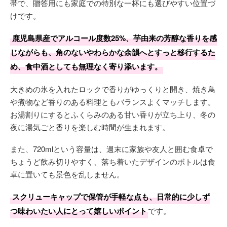
帯で、贈答用にも家庭での特別な一杯にも選びやすい位置づ
けです。
鹿児島県産でアルコール度数25%、芋由来の芳醇な香りを感
じながらも、角のないやわらかな余韻へとすっと移行するた
め、食中酒としても無理なく寄り添います。
大きめの氷を入れたロックで香りがゆっくりと開き、焼き鳥
や煮物など香りのある料理ともバランスよくマッチします。
お湯割りにするとふくらみのある甘い香りが立ち上り、冬の
夜に湯気ごと香りを楽しむ時間が生まれます。
また、720mlという容量は、週末に家族や友人と囲む食卓で
ちょうど飲み切りやすく、落ち着いたデザインのボトルは食
卓に置いても景色を乱しません。
スクリューキャップで保管が手軽な点も、日常的に少しず
つ味わいたい人にとって嬉しいポイント
です。