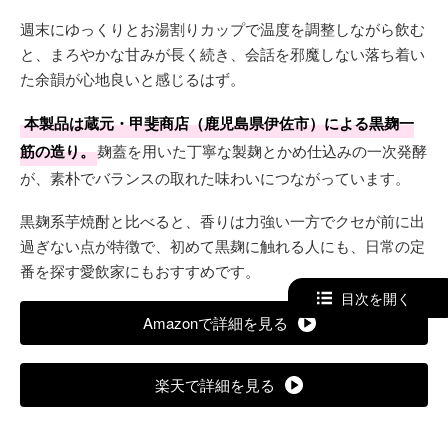
週末にゆっくりとお湯割りカップで温度を調整しながら飲む
と、まろやかな甘みが長く続き、会話を邪魔しない落ち着い
た余韻が心地良いと感じるはず。
本製品は蔵元・甲斐商店（鹿児島県伊佐市）による黒麹一
筋の造り。
麹蓋を用いた丁寧な製麹とかめ仕込みの一次発酵
が、素朴でバランスの取れた味わいにつながっています。
黒麹系芋焼酎と比べると、香りは力強い一方でクセが前に出
過ぎない点が特徴で、初めて黒麹に触れる人にも、日常の定
番を探す愛飲家にもおすすめです。
目次を開く
Amazonで詳細を見る
楽天で詳細を見る