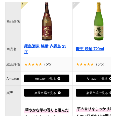
商品画像
霧島酒造 焼酎 赤霧島 25
魔王 焼酎 720ml
商品名
度
★★★★★
（5/5）
★★★★★
（5/5）
総合評価
Amazon
Amazonで見る
Amazonで見る
楽天
楽天市場で見る
楽天市場で見る
芋の香りをしっかり楽
華やかな芋の香りと澄んだ
るのに口当たりは驚くほ