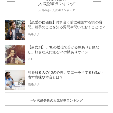
人気記事ランキング
人気のあった記事ランキング
【恋愛の価値観】付き合う前に確認する33の質
問。相手のことを知る質問や聞いておくことは？
高峰ナナ
【男女別】LINEの返信で分かる脈ありと脈な
し。好きな人に送る25の脈ありサイン
K.T
顎を触る人の13の心理。顎に手を当てる行動が
表す意味や本音とは？
高峰ナナ
恋愛分析の人気記事ランキング