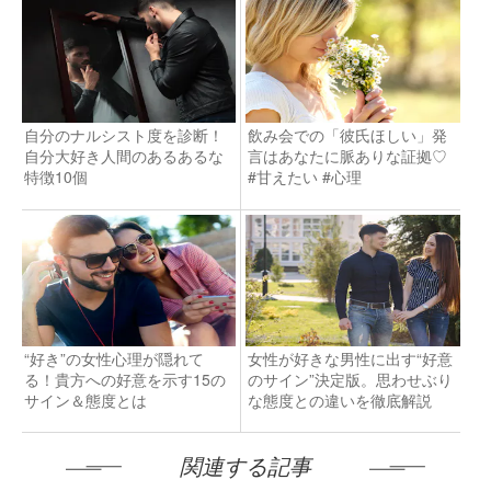
自分のナルシスト度を診断！
飲み会での「彼氏ほしい」発
自分大好き人間のあるあるな
言はあなたに脈ありな証拠♡
特徴10個
#甘えたい #心理
“好き”の女性心理が隠れて
女性が好きな男性に出す“好意
る！貴方への好意を示す15の
のサイン”決定版。思わせぶり
サイン＆態度とは
な態度との違いを徹底解説
関連する記事