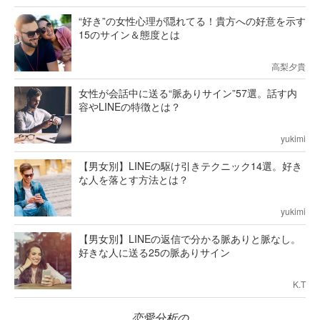
“好き”の女性心理が隠れてる！貴方への好意を示す
15のサイン＆態度とは
高梨夕貴
女性が会話中に送る“脈ありサイン”57選。話す内
容やLINEの特徴とは？
yukimi
【男女別】LINEの駆け引きテクニック14選。好き
な人を落とす方法とは？
yukimi
【男女別】LINEの返信で分かる脈ありと脈なし。
好きな人に送る25の脈ありサイン
K.T
恋愛分析の