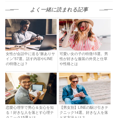
よく一緒に読まれる記事
女性が会話中に送る“脈ありサ
可愛い女の子の特徴15選。男
イン”57選。話す内容やLINE
性が好きな服装の外見と仕草
の特徴とは？
や性格とは
恋愛心理学で男心＆女心を知
【男女別】LINEの駆け引きテ
る！好きな人を落とす心理テ
クニック14選。好きな人を落
クニック15選とは
とす方法とは？