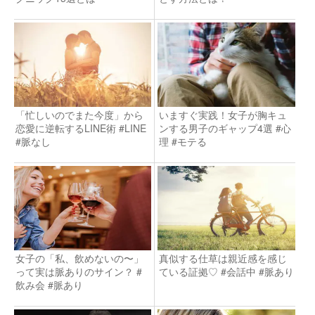
「忙しいのでまた今度」から
いますぐ実践！女子が胸キュ
恋愛に逆転するLINE術 #LINE
ンする男子のギャップ4選 #心
#脈なし
理 #モテる
女子の「私、飲めないの〜」
真似する仕草は親近感を感じ
って実は脈ありのサイン？ #
ている証拠♡ #会話中 #脈あり
飲み会 #脈あり