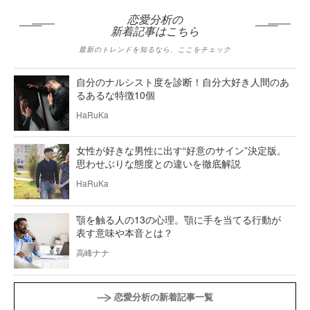
恋愛分析の
新着記事はこちら
最新のトレンドを知るなら、ここをチェック
自分のナルシスト度を診断！自分大好き人間のあ
るあるな特徴10個
HaRuKa
女性が好きな男性に出す“好意のサイン”決定版。
思わせぶりな態度との違いを徹底解説
HaRuKa
顎を触る人の13の心理。顎に手を当てる行動が
表す意味や本音とは？
高峰ナナ
恋愛分析の新着記事一覧