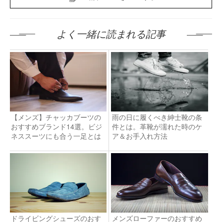
よく一緒に読まれる記事
【メンズ】チャッカブーツの
雨の日に履くべき紳士靴の条
おすすめブランド14選。ビジ
件とは。革靴が濡れた時のケ
ネススーツにも合う一足とは
ア＆お手入れ方法
ドライビングシューズのおす
メンズローファーのおすすめ