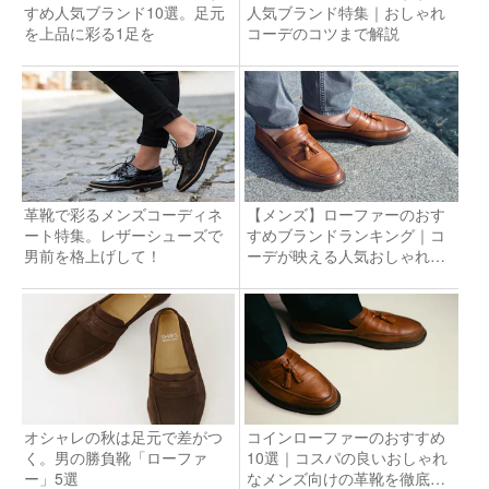
すめ人気ブランド10選。足元
人気ブランド特集｜おしゃれ
を上品に彩る1足を
コーデのコツまで解説
革靴で彩るメンズコーディネ
【メンズ】ローファーのおす
ート特集。レザーシューズで
すめブランドランキング｜コ
男前を格上げして！
ーデが映える人気おしゃれ靴
とは？
オシャレの秋は足元で差がつ
コインローファーのおすすめ
く。男の勝負靴「ローファ
10選｜コスパの良いおしゃれ
ー」5選
なメンズ向けの革靴を徹底解