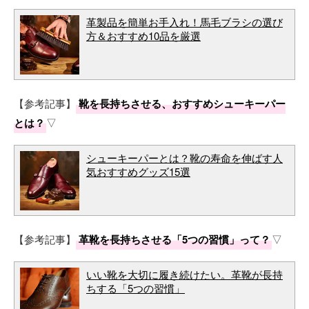
革製品を簡単お手入れ！馬毛ブラシの選び
方＆おすすめ10品を厳選
【参考記事】
靴を長持ちさせる、おすすめシューキーパー
とは？
▽
シューキーパーとは？靴の寿命を伸ばす人
気おすすめグッズ15選
【参考記事】
革靴を長持ちさせる「5つの習慣」って？
▽
いい靴を大切に履き続けたい。革靴が長持
ちする「5つの習慣」