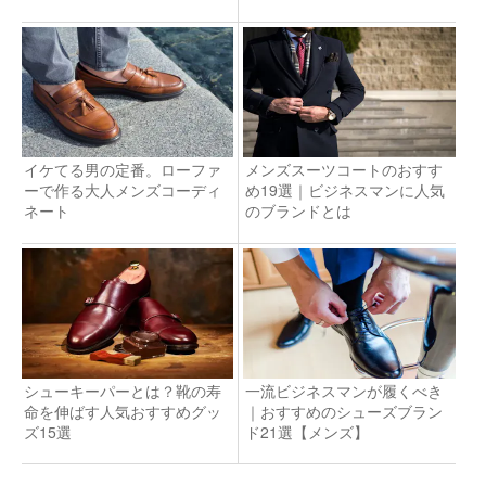
説
イケてる男の定番。ローファ
メンズスーツコートのおすす
ーで作る大人メンズコーディ
め19選｜ビジネスマンに人気
ネート
のブランドとは
シューキーパーとは？靴の寿
一流ビジネスマンが履くべき
命を伸ばす人気おすすめグッ
｜おすすめのシューズブラン
ズ15選
ド21選【メンズ】