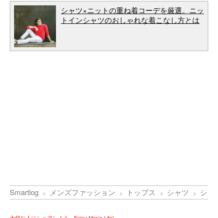
シャツ×ニットの重ね着コーデを厳選。ニッ
トインシャツのおしゃれな着こなし方とは
Smartlog
メンズファッション
トップス
シャツ
シャ
大切な人にシェアしよう。Enjoy Men’s Life!