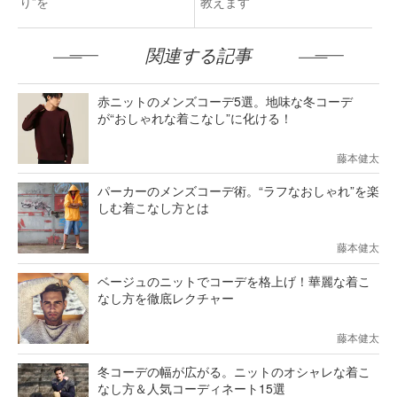
り”を
教えます
関連する記事
赤ニットのメンズコーデ5選。地味な冬コーデ
が“おしゃれな着こなし”に化ける！
藤本健太
パーカーのメンズコーデ術。“ラフなおしゃれ”を楽
しむ着こなし方とは
藤本健太
ベージュのニットでコーデを格上げ！華麗な着こ
なし方を徹底レクチャー
藤本健太
冬コーデの幅が広がる。ニットのオシャレな着こ
なし方＆人気コーディネート15選