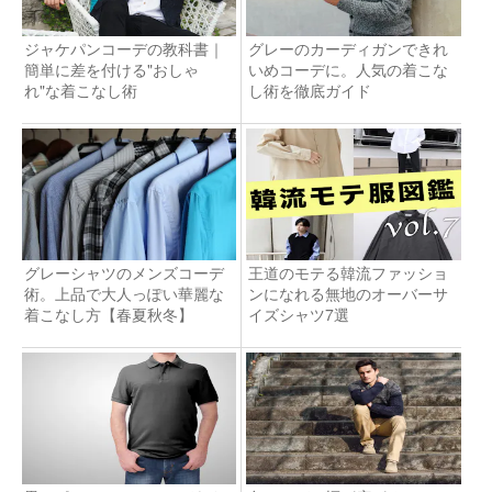
ジャケパンコーデの教科書｜
グレーのカーディガンできれ
簡単に差を付ける"おしゃ
いめコーデに。人気の着こな
れ"な着こなし術
し術を徹底ガイド
グレーシャツのメンズコーデ
王道のモテる韓流ファッショ
術。上品で大人っぽい華麗な
ンになれる無地のオーバーサ
着こなし方【春夏秋冬】
イズシャツ7選