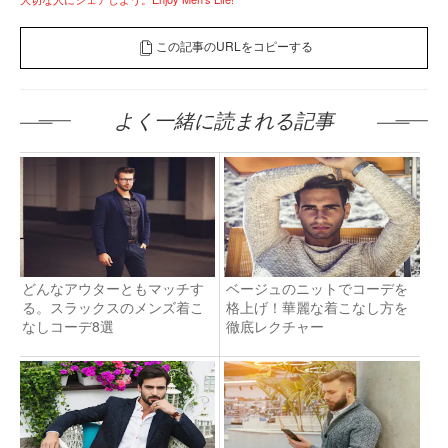
この記事のURLをコピーする
よく一緒に読まれる記事
どんなアウターともマッチす
ベージュのニットでコーデを
る。スラックスのメンズ着こ
格上げ！華麗な着こなし方を
なしコーデ8選
徹底レクチャー