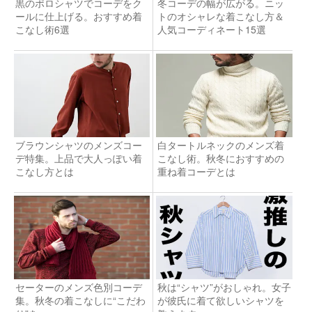
黒のポロシャツでコーデをク
冬コーデの幅が広がる。ニッ
ールに仕上げる。おすすめ着
トのオシャレな着こなし方＆
こなし術6選
人気コーディネート15選
ブラウンシャツのメンズコー
白タートルネックのメンズ着
デ特集。上品で大人っぽい着
こなし術。秋冬におすすめの
こなし方とは
重ね着コーデとは
セーターのメンズ色別コーデ
秋は“シャツ”がおしゃれ。女子
集。秋冬の着こなしに“こだわ
が彼氏に着て欲しいシャツを