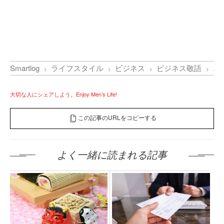
Smartlog
ライフスタイル
ビジネス
ビジネス敬語
エ
大切な人にシェアしよう。Enjoy Men’s Life!
この記事のURLをコピーする
よく一緒に読まれる記事