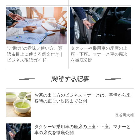
イド
"ご助力"の意味／使い方。類
タクシーや乗用車の座席の上
語＆目上に使える例文付き｜
座・下座。マナーと車の席次
ビジネス敬語ガイド
を徹底公開
関連する記事
お茶の出し方のビジネスマナーとは。準備から来
客時の正しい対応まで公開
長谷川大輔
タクシーや乗用車の座席の上座・下座。マナーと
車の席次を徹底公開