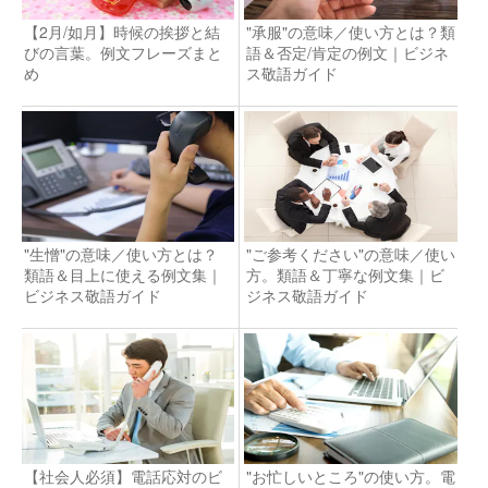
【2月/如月】時候の挨拶と結
"承服"の意味／使い方とは？類
びの言葉。例文フレーズまと
語＆否定/肯定の例文｜ビジネ
め
ス敬語ガイド
"生憎"の意味／使い方とは？
"ご参考ください"の意味／使い
類語＆目上に使える例文集｜
方。類語＆丁寧な例文集｜ビ
ビジネス敬語ガイド
ジネス敬語ガイド
【社会人必須】電話応対のビ
"お忙しいところ"の使い方。電