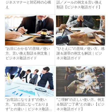
ジネスマナーと対応時の心構
話／メールの例文＆言い換え
え
類語【ビジネス敬語ガイド】
"お目にかかる"の意味／使い
"ひとえに"の意味／使い方。感
方。言い換え類語＆例文集｜
謝＆謝罪の例文も解説｜ビジ
ビジネス敬語ガイド
ネス敬語ガイド
"お世話になります"の使い
"ご理解"の正しい使い方。例文
方。"お世話になっておりま
＆類語"ご了承"との違い【ビジ
す"との違い｜ビジネス敬語ガ
ネス敬語ガイド】