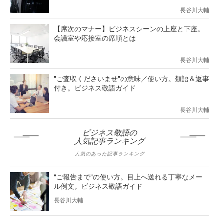
長谷川大輔
【席次のマナー】ビジネスシーンの上座と下座。
会議室や応接室の席順とは
長谷川大輔
"ご査収くださいませ"の意味／使い方。類語＆返事
付き。ビジネス敬語ガイド
長谷川大輔
ビジネス敬語の
人気記事ランキング
人気のあった記事ランキング
"ご報告まで"の使い方。目上へ送れる丁寧なメー
ル例文。ビジネス敬語ガイド
長谷川大輔