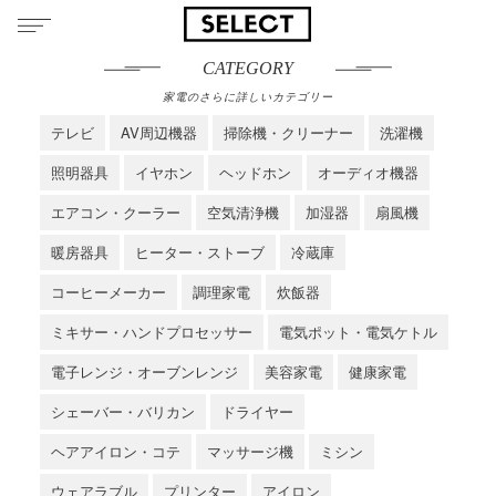
CATEGORY
家電のさらに詳しいカテゴリー
テレビ
AV周辺機器
掃除機・クリーナー
洗濯機
照明器具
イヤホン
ヘッドホン
オーディオ機器
エアコン・クーラー
空気清浄機
加湿器
扇風機
暖房器具
ヒーター・ストーブ
冷蔵庫
コーヒーメーカー
調理家電
炊飯器
ミキサー・ハンドプロセッサー
電気ポット・電気ケトル
電子レンジ・オーブンレンジ
美容家電
健康家電
シェーバー・バリカン
ドライヤー
ヘアアイロン・コテ
マッサージ機
ミシン
ウェアラブル
プリンター
アイロン