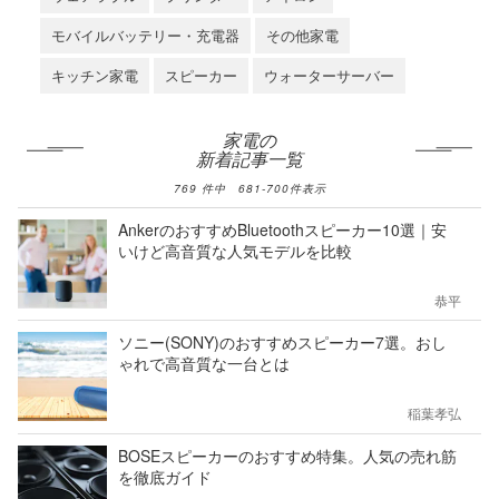
モバイルバッテリー・充電器
その他家電
キッチン家電
スピーカー
ウォーターサーバー
家電の
新着記事一覧
769
件中
681
-
700
件表示
AnkerのおすすめBluetoothスピーカー10選｜安
いけど高音質な人気モデルを比較
恭平
ソニー(SONY)のおすすめスピーカー7選。おし
ゃれで高音質な一台とは
稲葉孝弘
BOSEスピーカーのおすすめ特集。人気の売れ筋
を徹底ガイド