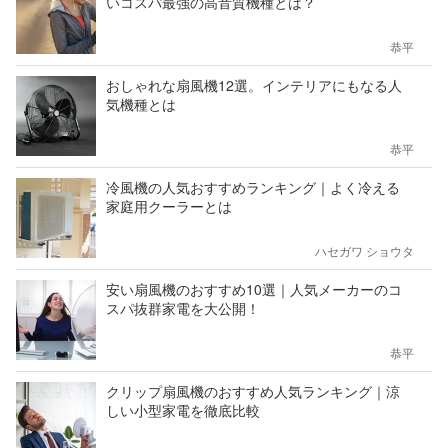
いコスパ最強の高音質機種とは？
恭平
おしゃれな扇風機12選。インテリアにもなる人
気機種とは
恭平
冷風機の人気おすすめランキング｜よく冷える
家庭用クーラーとは
ハセガワ ショウタ
安い扇風機のおすすめ10選｜人気メーカーのコ
スパ抜群家電を大公開！
恭平
クリップ扇風機のおすすめ人気ランキング｜涼
しい小型家電を徹底比較