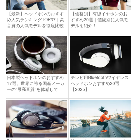
【最新】ヘッドホンのおすす
【価格別】有線イヤホンのお
め人気ランキングTOP37｜高
すすめ20選｜値段別に人気モ
音質の人気モデルを徹底比較
デルを紹介！
日本製ヘッドホンのおすすめ
テレビ用Bluetoothワイヤレス
17選。世界に誇る国産メーカ
ヘッドホンおすすめ20選
ーの“最高音質”を体感して
【2025】