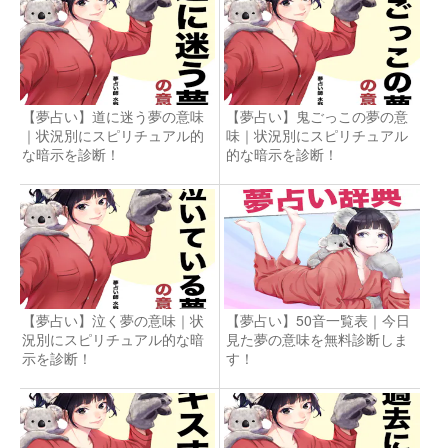
【夢占い】道に迷う夢の意味
【夢占い】鬼ごっこの夢の意
｜状況別にスピリチュアル的
味｜状況別にスピリチュアル
な暗示を診断！
的な暗示を診断！
【夢占い】泣く夢の意味｜状
【夢占い】50音一覧表｜今日
況別にスピリチュアル的な暗
見た夢の意味を無料診断しま
示を診断！
す！