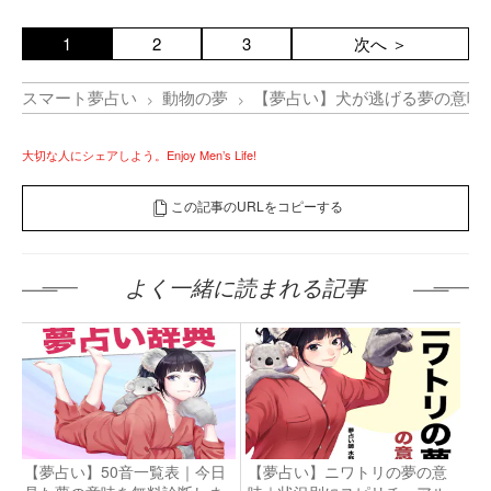
1
2
3
次へ ＞
スマート夢占い
動物の夢
【夢占い】犬が逃げる夢の意味
大切な人にシェアしよう。Enjoy Men’s Life!
この記事のURLをコピーする
よく一緒に読まれる記事
【夢占い】50音一覧表｜今日
【夢占い】ニワトリの夢の意