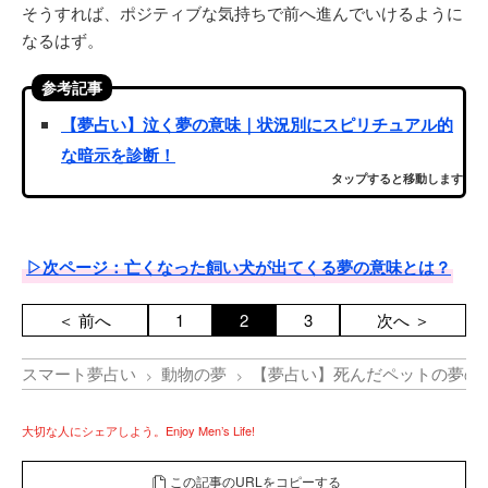
そうすれば、ポジティブな気持ちで前へ進んでいけるように
なるはず。
参考記事
【夢占い】泣く夢の意味｜状況別にスピリチュアル的
な暗示を診断！
タップすると移動します
▷次ページ：亡くなった飼い犬が出てくる夢の意味とは？
＜ 前へ
1
2
3
次へ ＞
スマート夢占い
動物の夢
【夢占い】死んだペットの夢の
大切な人にシェアしよう。Enjoy Men’s Life!
この記事のURLをコピーする