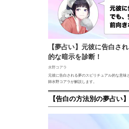
【夢占い】元彼に告白さ
的な暗示を診断！
水野コアラ
元彼に告白される夢のスピリチュアル的な意味
師水野コアラが解説します。
【告白の方法別の夢占い