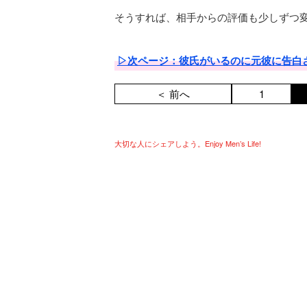
そうすれば、相手からの評価も少しずつ
▷次ページ：彼氏がいるのに元彼に告白
＜ 前へ
1
大切な人にシェアしよう。Enjoy Men’s Life!