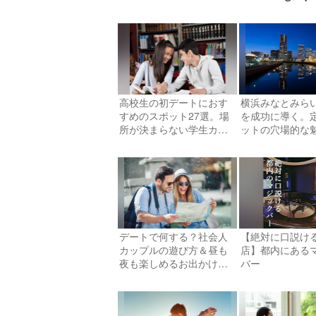
高校生の初デートにおす
横浜みなとみら
すめのスポット27選。場
を成功に導く。
所が決まらない学生カッ
ットの穴場的な
プル必見です！
デートで何する？社会人
【絶対に口説け
カップルの遊び方＆昼も
店】都内にある
夜も楽しめるお出かけプ
バー
ラン特集