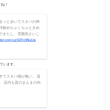
すね！
るっと歩いてスタバの神
洋館めちゃくちゃときめ
できたし、雰囲気さいこ
itter.com/uzG01cWuUa
ています。
ぎてスタバ感が無い。 昔
。 店内も昔のまんまの内