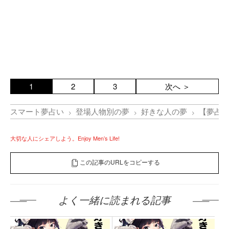
1
2
3
次へ ＞
スマート夢占い
登場人物別の夢
好きな人の夢
【夢占
大切な人にシェアしよう。Enjoy Men’s Life!
この記事のURLをコピーする
よく一緒に読まれる記事