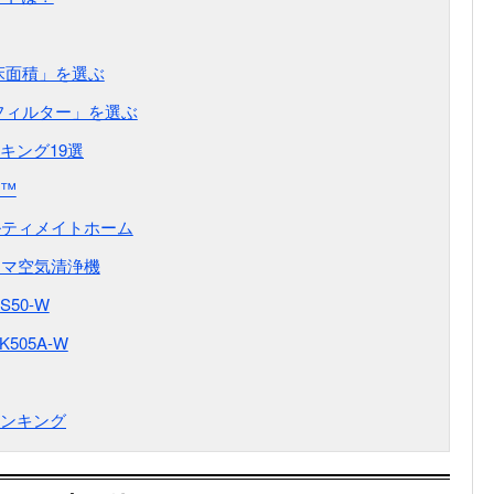
床面積」を選ぶ
フィルター」を選ぶ
キング19選
l™
ルティメイトホーム
ーマ空気清浄機
50-W
505A-W
ンキング