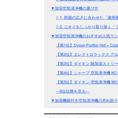
▼加湿空気清浄機の選び方
▷1. 部屋の広さに合わせた「適用
▷2. ニオイをしっかり取り除く「
▼加湿空気清浄機のおすすめ人気ラン
【第1位】Dyson Purifier Hot + Coo
【第2位】エレクトロラックス ア
【第3位】ダイキン 除加湿ストリ
【第4位】シャープ 空気清浄機 KC-S
【第5位】ダイキン 空気清浄機 MCK
---6位以降を見る---
▼加湿機能付き空気清浄機の売れ筋ラ