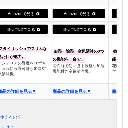
Amazonで見る
Amazonで見る
Am
楽天市場で見る
楽天市場で見る
楽
スタイリッシュでスリムな
加湿・除湿・空気清浄の3つ
微細な
見た目が魅力。
の機能を一台で。
能フィル
インテリアの邪魔をせずお
高性能で使い勝手抜群な加湿
花粉や乾
しゃれに設置可能な加湿空
機能付き空気清浄機。
付き空気
気清浄機。
商品の詳細を見る▼
商品の詳細を見る▼
商品の
使えるの？
ットは？