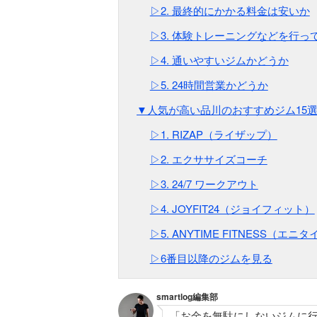
▷2. 最終的にかかる料金は安いか
▷3. 体験トレーニングなどを行っ
▷4. 通いやすいジムかどうか
▷5. 24時間営業かどうか
▼人気が高い品川のおすすめジム15
▷1. RIZAP（ライザップ）
▷2. エクササイズコーチ
▷3. 24/7 ワークアウト
▷4. JOYFIT24（ジョイフィット）
▷5. ANYTIME FITNESS（エ
▷6番目以降のジムを見る
smartlog編集部
「お金を無駄にしないジムに