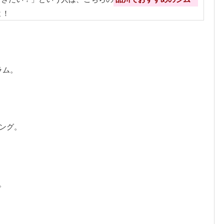
よ！
。
ラム。
ング。
。