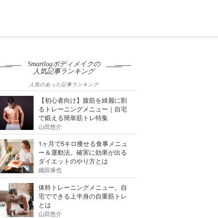
Smartlogボディメイクの
人気記事ランキング
人気のあった記事ランキング
【初心者向け】腹筋を綺麗に割
るトレーニングメニュー｜自宅
で鍛える簡単筋トレ特集
山田悠介
1ヶ月で5キロ痩せる食事メニュ
ー＆運動法。確実に効果が出る
ダイエットのやり方とは
織田琢也
体幹トレーニングメニュー。自
宅でできる上半身の自重筋トレ
とは
山田悠介