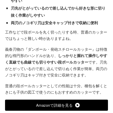
やすい
刃先がとがっているので差し込んでから好きな形に切り
抜く作業がしやすい
両刃のノコギリ刃は安全キャップ付きで収納に便利
工作などで段ボールを丸く切ったりする時、普通のカッター
ではちょっと難しい時がありますよね。
義春刃物の『ダンボール・発砲スチロールカッター』は特徴
的な楕円形のハンドルがあり、
しっかりと握れて操作しやす
く直線でも曲線でも切りやすい段ボールカッター
です。刃先
がとがっているので差し込んで切りぬく作業が簡単。両刃の
ノコギリ刃はキャプ付きで安全に収納できます。
普通の段ボールカッターとしての性能は十分。梱包を解くと
きにも子供の図工で使うのにもおすすめのカッターです。
Amazonで詳細を見る