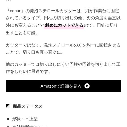
『ochun』の発泡スチロールカッターは、刃が作業台に固定
されているタイプ。円柱の切り出しの他、刃の角度を垂直以
外にも変えることで
斜めにカットできる
ので、円錐に切り
出すことも可能。
カッターではなく、発泡スチロールの方を均一に回転させる
ことで、切り口も真っ直ぐに。
他のカッターでは切り出しにくい円柱や円錐を切り出して工
作をしたいに最適です。
Amazonで詳細を見る
商品ステータス
形状：卓上型
有効切断寸法：ー