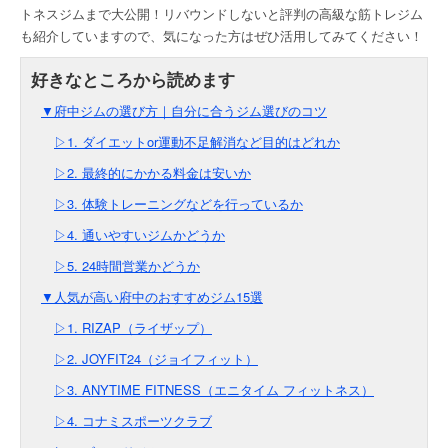
トネスジムまで大公開！リバウンドしないと評判の高級な筋トレジム
も紹介していますので、気になった方はぜひ活用してみてください！
▼府中ジムの選び方｜自分に合うジム選びのコツ
▷1. ダイエットor運動不足解消など目的はどれか
▷2. 最終的にかかる料金は安いか
▷3. 体験トレーニングなどを行っているか
▷4. 通いやすいジムかどうか
▷5. 24時間営業かどうか
▼人気が高い府中のおすすめジム15選
▷1. RIZAP（ライザップ）
▷2. JOYFIT24（ジョイフィット）
▷3. ANYTIME FITNESS（エニタイム フィットネス）
▷4. コナミスポーツクラブ